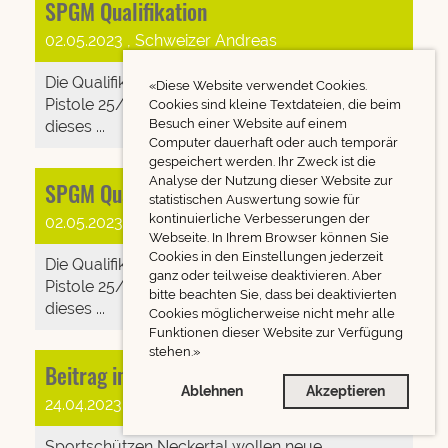
SPGM Qualifikation
02.05.2023
, Schweizer Andreas
Die Qualifikation zur Gruppenmeisterschaft
«Diese Website verwendet Cookies.
Pistole 25/50m ist abgeschlossen. Wir starten
Cookies sind kleine Textdateien, die beim
Besuch einer Website auf einem
dieses ...
Computer dauerhaft oder auch temporär
gespeichert werden. Ihr Zweck ist die
Analyse der Nutzung dieser Website zur
SPGM Qualifikation
statistischen Auswertung sowie für
kontinuierliche Verbesserungen der
02.05.2023
, Schweizer Andreas
Webseite. In Ihrem Browser können Sie
Cookies in den Einstellungen jederzeit
Die Qualifikation zur Gruppenmeisterschaft
ganz oder teilweise deaktivieren. Aber
Pistole 25/50m ist abgeschlossen. Wir starten
bitte beachten Sie, dass bei deaktivierten
dieses ...
Cookies möglicherweise nicht mehr alle
Funktionen dieser Website zur Verfügung
stehen.»
Beitrag im Tagblatt
Ablehnen
Akzeptieren
24.04.2023
, Schweizer Andreas
Sportschützen Neckertal wollen neue