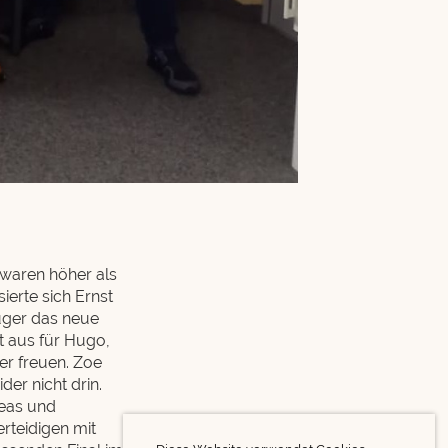
 waren höher als
ierte sich Ernst
Züger das neue
t aus für Hugo,
er freuen. Zoe
er nicht drin.
reas und
erteidigen mit