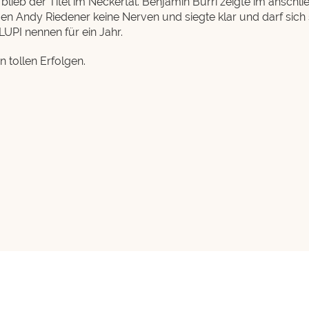
lieb der Titel im Neckertal. Benjamin Burri zeigte im anschli
n Andy Riedener keine Nerven und siegte klar und darf sich
LUPI nennen für ein Jahr.
n tollen Erfolgen.