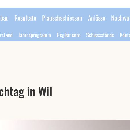
bau
Resultate
Plauschschiessen
Anlässe
Nachwu
rstand
Jahresprogramm
Reglemente
Schiessstände
Kont
chtag in Wil