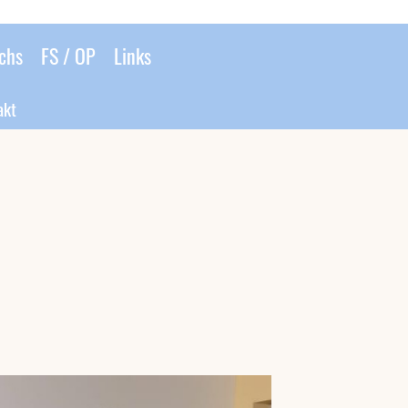
chs
FS / OP
Links
akt