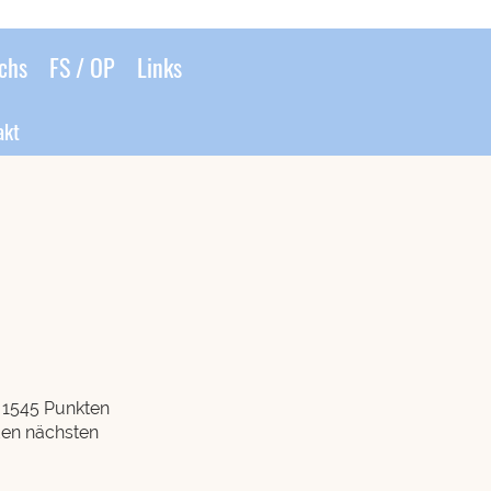
chs
FS / OP
Links
akt
t 1545 Punkten
 den nächsten