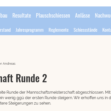
bau
Resultate
Plauschschiessen
Anlässe
Nachwu
rstand
Jahresprogramm
Reglemente
Schiessstände
Kont
er Andreas
aft Runde 2
zweite Runde der Mannschaftsmeisterschaft abgeschlossen. Mi
ein wenig ggü der ersten Runde steigern. Wir erhoffen uns in
tere Steigerungen zu sehen.