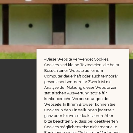
«Diese Website verwendet Cookies.
Cookies sind kleine Textdateien, die beim
Besuch einer Website auf einem
Computer dauerhaft oder auch temporär
gespeichert werden. Ihr Zweck ist die
Analyse der Nutzung dieser Website zur
statistischen Auswertung sowie für
kontinuierliche Verbesserungen der
© Sportschützen Neckertal
Webseite. In Ihrem Browser können Sie
Cookies in den Einstellungen jederzeit
Erstellt 2021
ganz oder teilweise deaktivieren. Aber
bitte beachten Sie, dass bei deaktivierten
Cookies möglicherweise nicht mehr alle
Funktionen dieser Website zur Verfügung